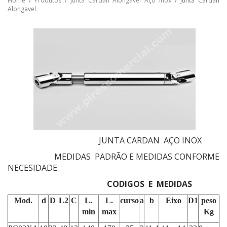
Home
/
Produtos
/
Junta Cardan Alongável Aço Inox
/ Junta Cardan
Alongavel
JUNTA CARDAN AÇO INOX
MEDIDAS PADRÃO E MEDIDAS CONFORME
NECESIDADE
CODIGOS E MEDIDAS
Mod.
d
D
L2
C
L.
L.
curso
a
b
Eixo
D1
peso
min
max
Kg