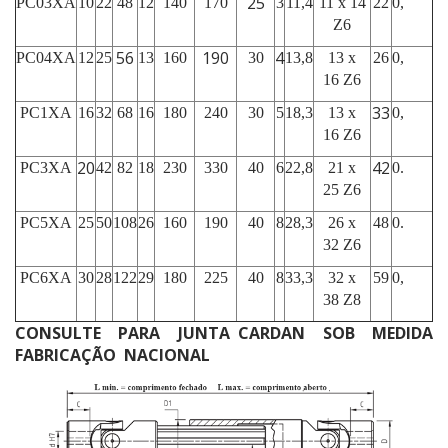
25
PC03XA
10
22
48
12
140
170
3
11,4
11 x 14
22
0,
Z6
56
190
4
PC04XA
12
25
13
160
30
13,8
13 x
26
0,
16 Z6
33
PC1XA
16
32
68
16
180
240
30
5
18,3
13 x
0,
16 Z6
20
42
PC3XA
42
82
18
230
330
40
6
22,8
21 x
0.
25 Z6
PC5XA
25
50
108
26
160
190
40
8
28,3
26 x
48
0.
32 Z6
PC6XA
30
28
122
29
180
225
40
8
33,3
32 x
59
0,
38 Z8
CONSULTE PARA JUNTA CARDAN SOB MEDIDA
FABRICAÇÃO NACIONAL